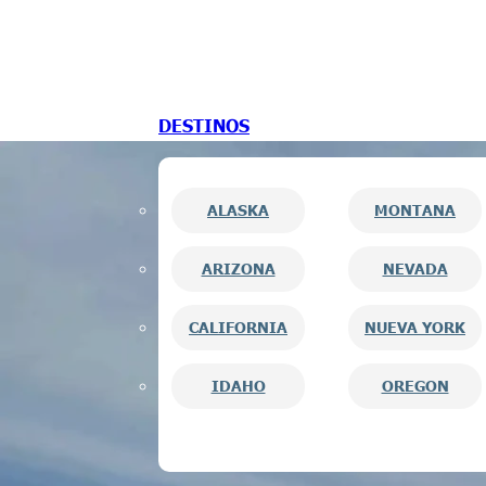
Saltar al contenido principal
Saltar al pie de página
DESTINOS
ALASKA
MONTANA
ARIZONA
NEVADA
CALIFORNIA
NUEVA YORK
IDAHO
OREGON