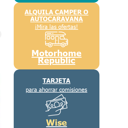
ALQUILA CAMPER O
AUTOCARAVANA
¡Mira las ofertas!
Motorhome
Republic
TARJETA
para ahorrar comisiones
Wise