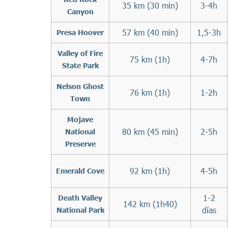
35 km (30 min)
3-4h
Canyon
57 km (40 min)
1,5-3h
Presa Hoover
Valley of Fire
75 km (1h)
4-7h
State Park
Nelson Ghost
76 km (1h)
1-2h
Town
Mojave
80 km (45 min)
2-5h
National
Preserve
92 km (1h)
4-5h
Emerald Cove
1-2
Death Valley
142 km (1h40)
días
National Park