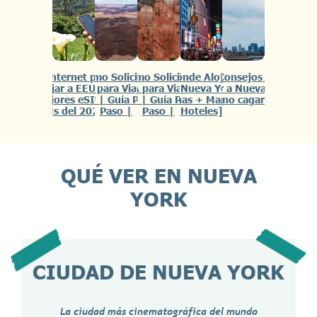
📲Internet para
🗽Cómo Solicitar la
🗽Cómo Solicitar el
🏨Dónde Alojarse
ℹ️10 Consejos para
Viajar a EEUU |
Visa para Viajar a
ESTA para Viajar a
en Nueva York
Viajar a Nueva York
Mejores eSIM y
EEUU | Guía Paso a
EEUU | Guía Paso a
[Zonas + Mapa +
¡y no cagarla!
SIMs del 2026 |
Paso |
Paso |
Hoteles]
QUÉ VER EN NUEVA
YORK
CIUDAD DE NUEVA YORK
La ciudad más cinematográfica del mundo