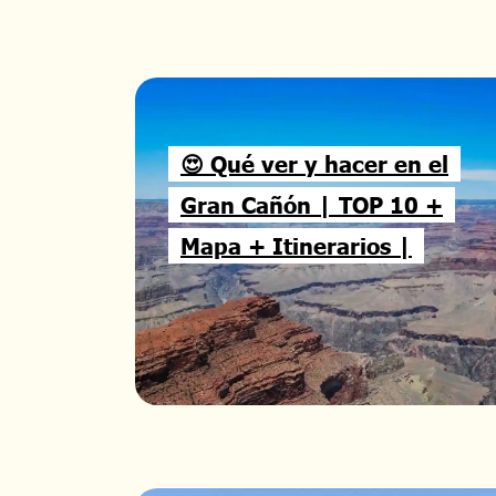
😍 Qué ver y hacer en el
Gran Cañón | TOP 10 +
Mapa + Itinerarios |