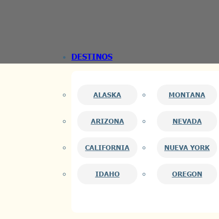
Saltar al contenido principal
Saltar al pie de página
DESTINOS
ALASKA
MONTANA
ARIZONA
NEVADA
CALIFORNIA
NUEVA YORK
IDAHO
OREGON