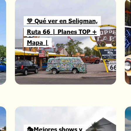
💛 Qué ver en Seligman,
Ruta 66 | Planes TOP +
Mapa |
🎭Mejores shows y