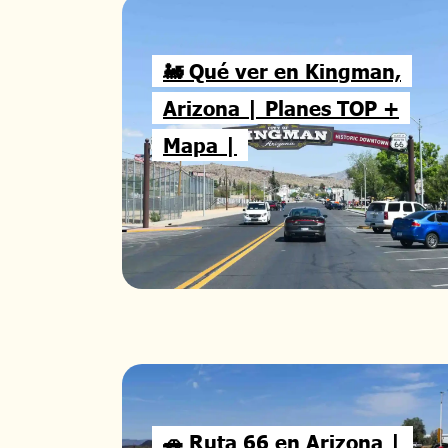
🚂 Qué ver en Kingman,
Arizona | Planes TOP +
Mapa |
🚗 Ruta 66 en Arizona |