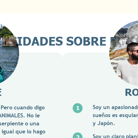
IOSIDADES SOBRE N
E
R
Soy un apasionad
 Pero cuando digo
sueños es esquia
ANIMALES. No le
y Japón.
serpiente o una
 igual que lo hago
Soy un claro plan