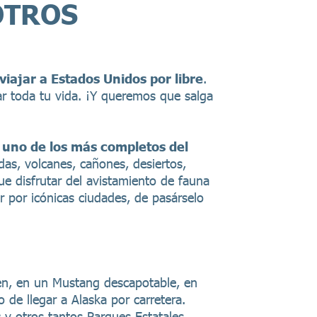
OTROS
viajar a Estados Unidos por libre
.
ar toda tu vida. ¡Y queremos que salga
 uno de los más completos del
as, volcanes, cañones, desiertos,
ue disfrutar del avistamiento de fauna
ar por icónicas ciudades, de pasárselo
ren, en un Mustang descapotable, en
 de llegar a Alaska por carretera.
s
y otros tantos Parques Estatales,