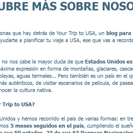
UBRE MÁS SOBRE NOS
sonas que hay detrás de Your Trip to USA, un
blog para 
udarte a planificar tu viaje a USA, ese que vas a record
y no nos cabe la mayor duda de que
Estados Unidos es
 máxima expresión en forma de
montañas, glaciares, cascad
layas, aguas termales... Pero también es un país en el q
más auténticos, de visitar escenarios de película, de pase
ocer la cultura nativa.
 Trip to USA?
Unidos y hemos recorrido el país de varias formas: en t
samos
5 meses seguidos en el país
, cumpliendo el sueño
e sus 50 estados
,
23 de sus 63 Parques Nacionale