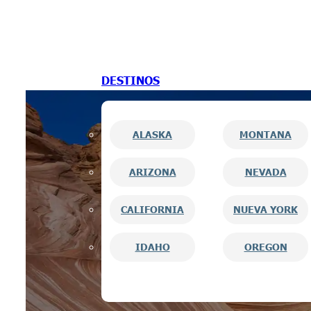
Saltar al contenido principal
Saltar al pie de página
DESTINOS
ALASKA
MONTANA
ARIZONA
NEVADA
CALIFORNIA
NUEVA YORK
IDAHO
OREGON