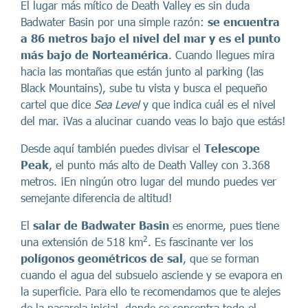
El lugar más mítico de Death Valley es sin duda
Badwater Basin por una simple razón:
se encuentra
a 86 metros bajo el nivel del mar y es el punto
más bajo de Norteamérica
. Cuando llegues mira
hacia las montañas que están junto al parking (las
Black Mountains), sube tu vista y busca el pequeño
cartel que dice
Sea Level
y que indica cuál es el nivel
del mar. ¡Vas a alucinar cuando veas lo bajo que estás!
Desde aquí también puedes divisar el
Telescope
Peak
, el punto más alto de Death Valley con 3.368
metros. ¡En ningún otro lugar del mundo puedes ver
semejante diferencia de altitud!
El
salar de Badwater Basin
es enorme, pues tiene
2
una extensión de 518 km
. Es fascinante ver los
polígonos geométricos de sal
, que se forman
cuando el agua del subsuelo asciende y se evapora en
la superficie. Para ello te recomendamos que te alejes
de la pasarela inicial, donde se concentra todo el