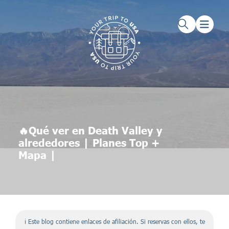
Saltar al contenido principal
Saltar al pie de página
🔥Qué ver en Death Valley y
alrededores | Planes Top +
Mapa |
ℹ️ Este blog contiene enlaces de afiliación. Si reservas con ellos, te