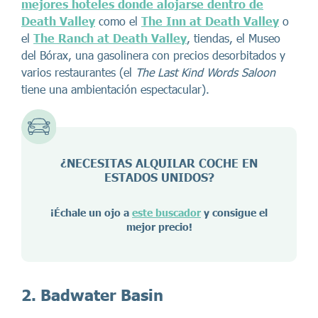
mejores hoteles donde alojarse dentro de
Death Valley
como el
The Inn at Death Valley
o
el
The Ranch at Death Valley
, tiendas, el Museo
del Bórax, una gasolinera con precios desorbitados y
varios restaurantes (el
The Last Kind Words Saloon
tiene una ambientación espectacular).
¿NECESITAS ALQUILAR COCHE EN
ESTADOS UNIDOS?
¡Échale un ojo a
este buscador
y consigue el
mejor precio!
2. Badwater Basin