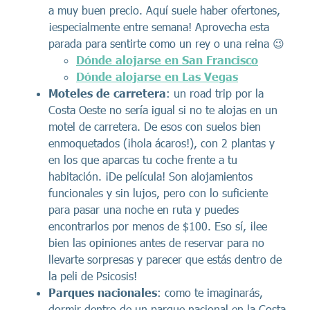
a muy buen precio. Aquí suele haber ofertones,
¡especialmente entre semana! Aprovecha esta
parada para sentirte como un rey o una reina 😉
Dónde alojarse en San Francisco
Dónde alojarse en Las Vegas
Moteles de carretera
: un road trip por la
Costa Oeste no sería igual si no te alojas en un
motel de carretera. De esos con suelos bien
enmoquetados (¡hola ácaros!), con 2 plantas y
en los que aparcas tu coche frente a tu
habitación. ¡De película! Son alojamientos
funcionales y sin lujos, pero con lo suficiente
para pasar una noche en ruta y puedes
encontrarlos por menos de $100. Eso sí, ¡lee
bien las opiniones antes de reservar para no
llevarte sorpresas y parecer que estás dentro de
la peli de Psicosis!
Parques nacionales
: como te imaginarás,
dormir dentro de un parque nacional en la Costa