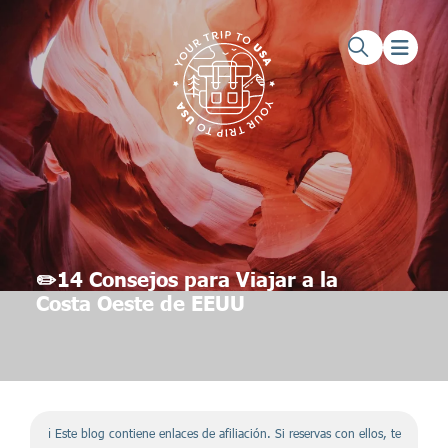
Saltar al contenido principal
Saltar al pie de página
✏️14 Consejos para Viajar a la
Costa Oeste de EEUU
ℹ️ Este blog contiene enlaces de afiliación. Si reservas con ellos, te