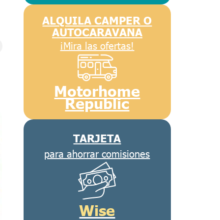
ALQUILA CAMPER O
AUTOCARAVANA
¡Mira las ofertas!
Motorhome
Republic
TARJETA
para ahorrar comisiones
Wise