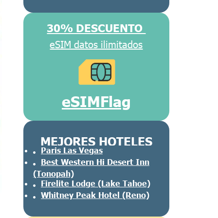
30% DESCUENTO
eSIM datos ilimitados
eSIMFlag
MEJORES HOTELES
Paris Las Vegas
Best Western Hi Desert Inn
(Tonopah)
Firelite Lodge (Lake Tahoe)
Whitney Peak Hotel (Reno)