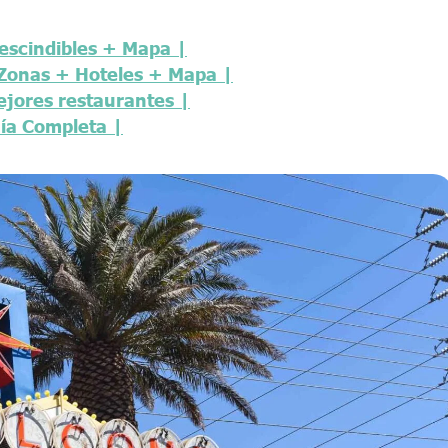
escindibles + Mapa |
 Zonas + Hoteles + Mapa |
jores restaurantes |
uía Completa |