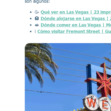
son algunos:
🥳
Qué ver en Las Vegas | 23 impr
🏨
Dónde alojarse en Las Vegas |
🥪
Dónde comer en Las Vegas | Me
ℹ️
Cómo visitar Fremont Street | G