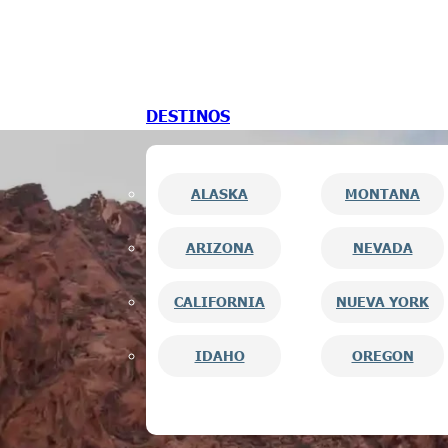
Saltar al contenido principal
Saltar al pie de página
DESTINOS
ALASKA
MONTANA
ARIZONA
NEVADA
CALIFORNIA
NUEVA YORK
IDAHO
OREGON