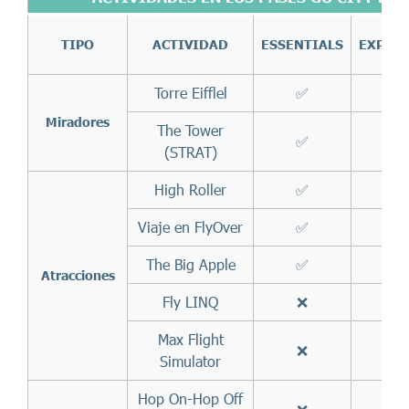
TIPO
ACTIVIDAD
ESSENTIALS
EXPLO
Torre Eifflel
✅
✅
Miradores
The Tower
✅
✅
(STRAT)
High Roller
✅
✅
Viaje en FlyOver
✅
✅
The Big Apple
✅
✅
Atracciones
Fly LINQ
❌
✅
Max Flight
❌
✅
Simulator
Hop On-Hop Off