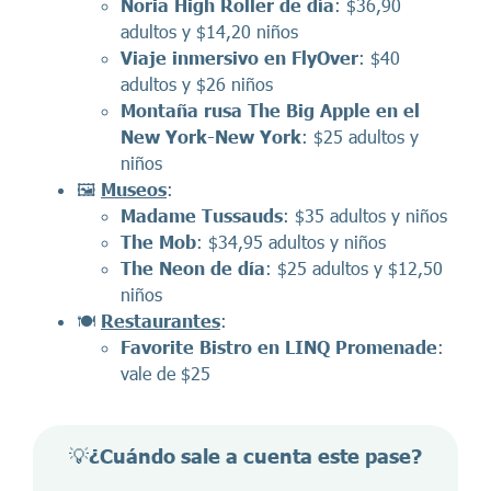
Noria High Roller de día
: $36,90
adultos y $14,20 niños
Viaje inmersivo en FlyOver
: $40
adultos y $26 niños
Montaña rusa The Big Apple en el
New York-New York
: $25 adultos y
niños
🖼️
Museos
:
Madame Tussauds
: $35 adultos y niños
The Mob
: $34,95 adultos y niños
The Neon de día
: $25 adultos y $12,50
niños
🍽️
Restaurantes
:
Favorite Bistro en LINQ Promenade
:
vale de $25
💡
¿Cuándo sale a cuenta este pase?