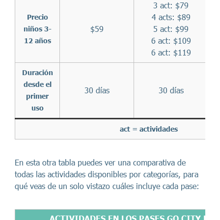
3 act: $79
4 acts: $89
Precio
$59
5 act: $99
niños 3-
6 act: $109
12 años
6 act: $119
Duración
D
desde el
30 días
30 días
primer
uso
act = actividades
En esta otra tabla puedes ver una comparativa de
todas las actividades disponibles por categorías, para
qué veas de un solo vistazo cuáles incluye cada pase:
ACTIVIDADES EN LOS PASES GO CITY LAS