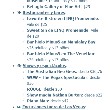
Museum
: $14 adultos y $12 niños
Bellagio Gallery of Fine Art
: $29
🍽️
Restaurantes
y bares
:
Favorite Bistro en LINQ Promenade
:
vale de $25
Sweet Sin de LINQ Promenade
: vale
de $20
Bar hielo Minus5
en Mandalay Bay
:
$26 adultos y $13 niños
Bar hielo Minus5
en The Venetian
:
$26 adultos y $13 niños
🎭
Shows y espectáculos
:
The Australian Bee Gees
: desde $36,76
WOW - The Vegas Spectacular
: desde
$36
ROUGE
: desde $50
Show magia Nathan Burton
: desde $22
Piano Man
: desde $42
🚌
Excursiones fuera de Las Vegas
: