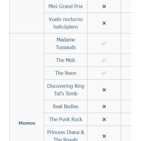
Mini Grand Prix
❌
✅
Vuelo nocturno
❌
❌
helicóptero
Madame
✅
✅
Tussauds
The Mob
✅
✅
The Neon
✅
✅
Discovering King
❌
✅
Tut's Tomb
Real Bodies
❌
✅
The Punk Rock
❌
✅
Museos
Princess Diana &
❌
✅
The Royals