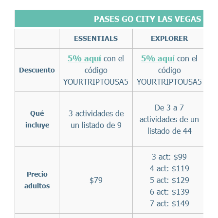
PASES GO CITY LAS VEGAS
ESSENTIALS
EXPLORER
5% aquí
con el
5% aquí
con el
código
código
Descuento
YOURTRIPTOUSA5
YOURTRIPTOUSA5
Y
De 3 a 7
3 actividades de
Qué
actividades de un
un listado de 9
n
incluye
listado de 44
3 act: $99
4 act: $119
Precio
$79
5 act: $129
adultos
6 act: $139
7 act: $149