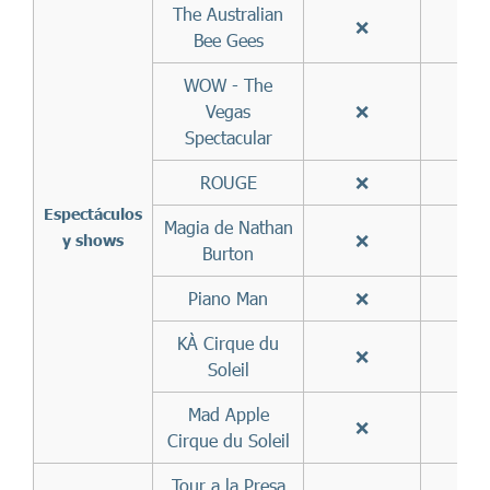
The Australian
❌
✅
Bee Gees
WOW - The
Vegas
❌
✅
Spectacular
ROUGE
❌
✅
Espectáculos
Magia de Nathan
❌
✅
y shows
Burton
Piano Man
❌
✅
KÀ Cirque du
❌
❌
Soleil
Mad Apple
❌
❌
Cirque du Soleil
Tour a la Presa