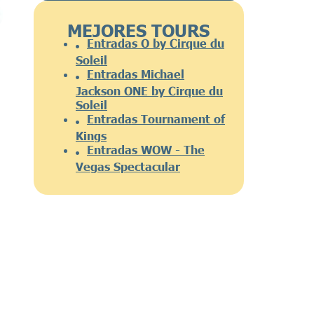
MEJORES TOURS
Entradas O by Cirque du
Soleil
Entradas Michael
Jackson ONE by Cirque du
Soleil
Entradas Tournament of
Kings
Entradas WOW - The
Vegas Spectacular