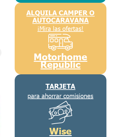
ALQUILA CAMPER O
AUTOCARAVANA
¡Mira las ofertas!
Motorhome
Republic
TARJETA
para ahorrar comisiones
Wise