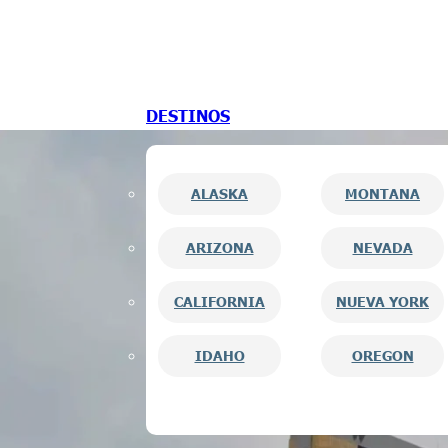
Saltar al contenido principal
Saltar al pie de página
DESTINOS
ALASKA
MONTANA
ARIZONA
NEVADA
CALIFORNIA
NUEVA YORK
IDAHO
OREGON