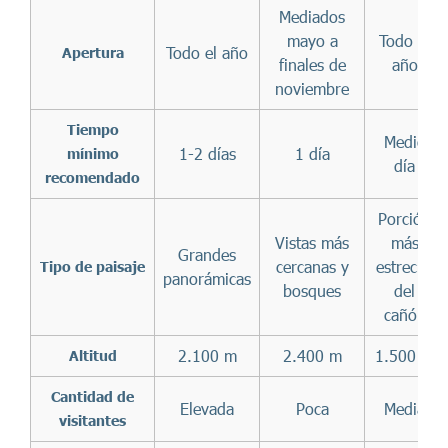
Mediados
mayo a
Todo el
Todo el año
Apertura
finales de
año
noviembre
Tiempo
Medio
1-2 días
1 día
mínimo
día
recomendado
Porción
Vistas más
más
Grandes
cercanas y
estrecha
Tipo de paisaje
panorámicas
bosques
del
cañón
2.100 m
2.400 m
1.500 m
Altitud
Cantidad de
Elevada
Poca
Media
visitantes