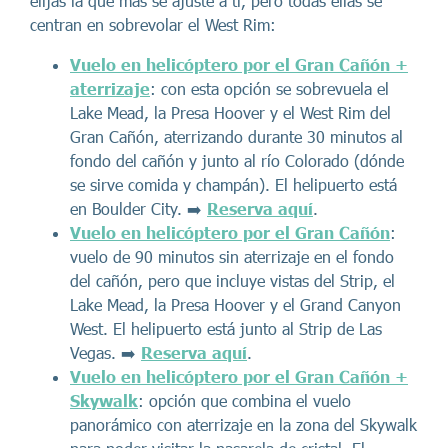
elijas la que más se ajuste a ti, pero todas ellas se
centran en sobrevolar el West Rim:
Vuelo en helicóptero por el Gran Cañón +
aterrizaje
: con esta opción se sobrevuela el
Lake Mead, la Presa Hoover y el West Rim del
Gran Cañón, aterrizando durante 30 minutos al
fondo del cañón y junto al río Colorado (dónde
se sirve comida y champán). El helipuerto está
en Boulder City. ➡️
Reserva aquí
.
Vuelo en helicóptero por el Gran Cañón
:
vuelo de 90 minutos sin aterrizaje en el fondo
del cañón, pero que incluye vistas del Strip, el
Lake Mead, la Presa Hoover y el Grand Canyon
West. El helipuerto está junto al Strip de Las
Vegas. ➡️
Reserva aquí
.
Vuelo en helicóptero por el Gran Cañón +
Skywalk
: opción que combina el vuelo
panorámico con aterrizaje en la zona del Skywalk