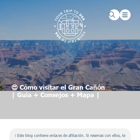
Saltar al contenido principal
Saltar al pie de página
😍 Cómo visitar el Gran Cañón
| Guía + Consejos + Mapa |
ℹ️ Este blog contiene enlaces de afiliación. Si reservas con ellos, te