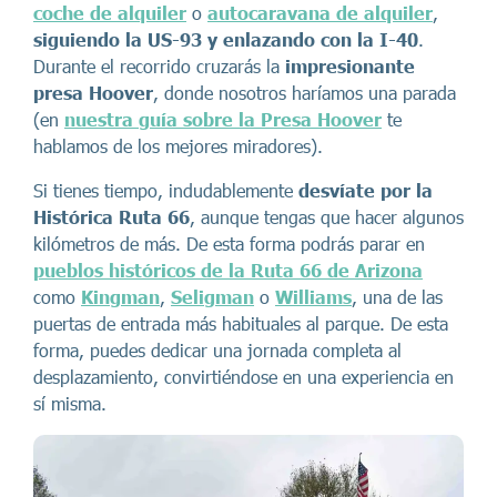
coche de alquiler
o
autocaravana de alquiler
,
siguiendo la US-93 y enlazando con la I-40
.
Durante el recorrido cruzarás la
impresionante
presa Hoover
, donde nosotros haríamos una parada
(en
nuestra guía sobre la Presa Hoover
te
hablamos de los mejores miradores).
Si tienes tiempo, indudablemente
desvíate por la
Histórica Ruta 66
, aunque tengas que hacer algunos
kilómetros de más. De esta forma podrás parar en
pueblos históricos de la Ruta 66 de Arizona
como
Kingman
,
Seligman
o
Williams
, una de las
puertas de entrada más habituales al parque. De esta
forma, puedes dedicar una jornada completa al
desplazamiento, convirtiéndose en una experiencia en
sí misma.