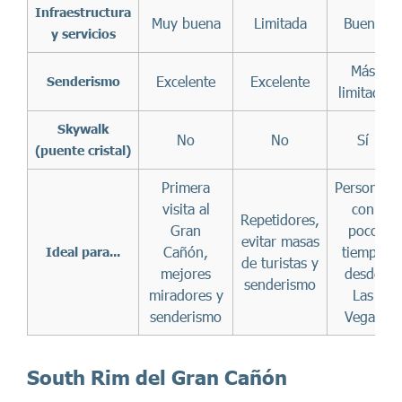
Infraestructura
Muy buena
Limitada
Buena
y servicios
Más
Excelente
Excelente
Senderismo
limitado
Skywalk
No
No
Sí
(puente cristal)
Primera
Personas
visita al
con
Repetidores,
Gran
poco
evitar masas
Cañón,
tiempo
Ideal para...
de turistas y
mejores
desde
senderismo
miradores y
Las
senderismo
Vegas
South Rim del Gran Cañón