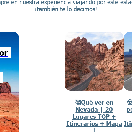
pre en nuestra experiencia viajando por este esta
¡también te lo decimos!
or
🥰Qué ver en

Nevada | 20
p
Lugares TOP +
Itinerarios + Mapa
It
|