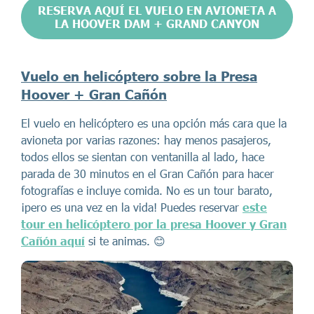
RESERVA AQUÍ EL VUELO EN AVIONETA A
LA HOOVER DAM + GRAND CANYON
Vuelo en helicóptero sobre la Presa
Hoover + Gran Cañón
El vuelo en helicóptero es una opción más cara que la
avioneta por varias razones: hay menos pasajeros,
todos ellos se sientan con ventanilla al lado, hace
parada de 30 minutos en el Gran Cañón para hacer
fotografías e incluye comida. No es un tour barato,
¡pero es una vez en la vida! Puedes reservar
este
tour en helicóptero por la presa Hoover y Gran
Cañón aquí
si te animas. 😊