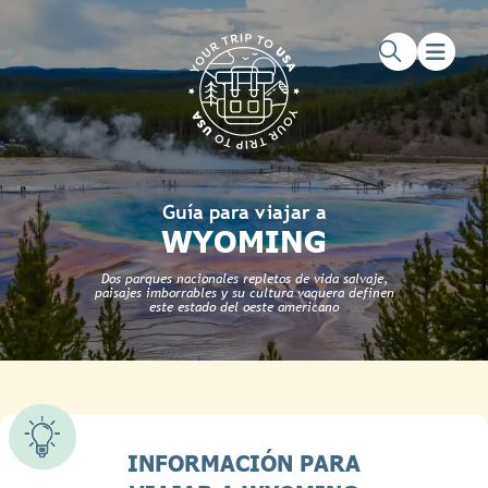
Saltar al contenido principal
Saltar al pie de página
Guía para viajar a
WYOMING
Dos parques nacionales repletos de vida salvaje,
paisajes imborrables y su cultura vaquera definen
este estado del oeste americano
INFORMACIÓN PARA