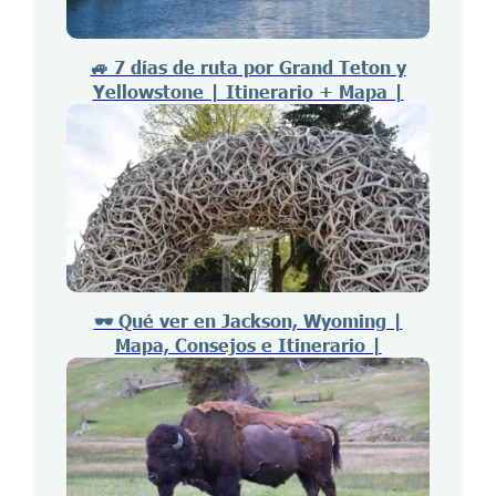
🚙 7 días de ruta por Grand Teton y
Yellowstone | Itinerario + Mapa |
🕶️ Qué ver en Jackson, Wyoming |
Mapa, Consejos e Itinerario |