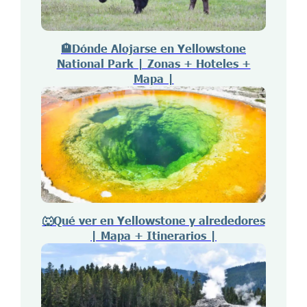
🏨Dónde Alojarse en Yellowstone
National Park | Zonas + Hoteles +
Mapa |
🐺Qué ver en Yellowstone y alrededores
| Mapa + Itinerarios |