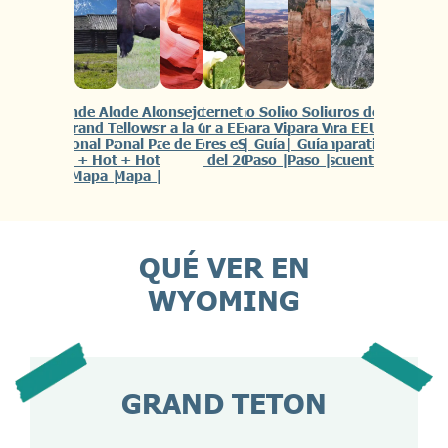
🏨Dónde Alojarse
🏨Dónde Alojarse
✏️14 Consejos para
📲Internet para
🗽Cómo Solicitar la
🗽Cómo Solicitar el
😷Seguros de Viaje
en Grand Teton
en Yellowstone
Viajar a la Costa
Viajar a EEUU |
Visa para Viajar a
ESTA para Viajar a
para EEUU
National Park |
National Park |
Oeste de EEUU
Mejores eSIM y
EEUU | Guía Paso a
EEUU | Guía Paso a
[Comparativa +
Zonas + Hoteles +
Zonas + Hoteles +
SIMs del 2026 |
Paso |
Paso |
Descuentos]
Mapa |
Mapa |
QUÉ VER EN
WYOMING
GRAND TETON