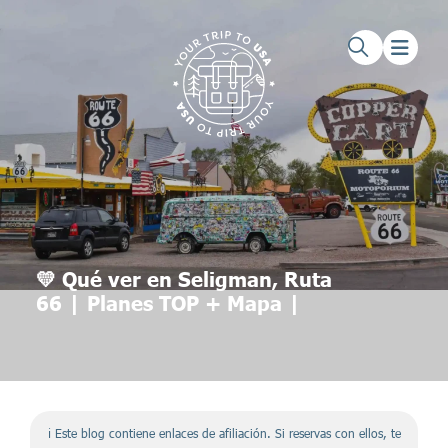
Saltar al contenido principal
Saltar al pie de página
💛 Qué ver en Seligman, Ruta
66 | Planes TOP + Mapa |
ℹ️ Este blog contiene enlaces de afiliación. Si reservas con ellos, te