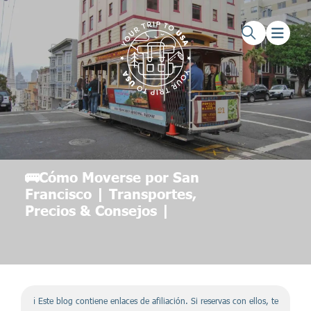
Saltar al contenido principal
Saltar al pie de página
🚌Cómo Moverse por San
Francisco | Transportes,
Precios & Consejos |
ℹ️ Este blog contiene enlaces de afiliación. Si reservas con ellos, te