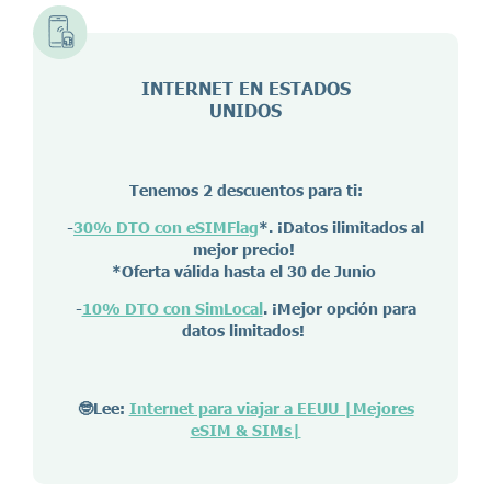
INTERNET EN ESTADOS
UNIDOS
Tenemos 2 descuentos para ti:
-
30% DTO con eSIMFlag
*. ¡Datos ilimitados al
mejor precio!
*Oferta válida hasta el 30 de Junio
-
10% DTO con SimLocal
. ¡Mejor opción para
datos limitados!
🤓Lee:
Internet para viajar a EEUU |Mejores
eSIM & SIMs|