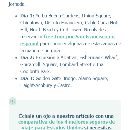
jornada.
Día 1:
Yerba Buena Gardens, Union Square,
Chinatown, Distrito Financiero, Cable Car a Nob
Hill, North Beach y Coit Tower. No olvides
reservar tu
free tour por San Francisco en
español
para conocer algunas de estas zonas de
la mano de un guía.
Día 2:
Excursión a Alcatraz, Fisherman's Wharf,
Ghirardelli Square, Lombard Street e Ina
Coolbrith Park.
Día 3:
Golden Gate Bridge, Alamo Square,
Haight-Ashbury y Castro.
Échale un ojo a nuestro artículo con una
comparativa de los 4 mejores seguros de
viaje para Estados Unidos
si necesitas