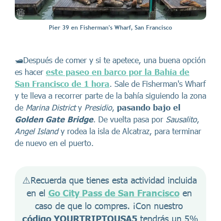
Pier 39 en Fisherman's Wharf, San Francisco
🛥️Después de comer y si te apetece, una buena opción
es hacer
este paseo en barco por la Bahía de
San Francisco de 1 hora
. Sale de Fisherman's Wharf
y te lleva a recorrer parte de la bahía siguiendo la zona
de
Marina District
y
Presidio
,
pasando bajo el
Golden Gate Bridge
. De vuelta pasa por
Sausalito
,
Angel Island
y rodea la isla de Alcatraz, para terminar
de nuevo en el puerto.
⚠️Recuerda que tienes esta actividad incluida 
en el 
Go City Pass de San Francisco
 en 
caso de que lo compres. ¡Con nuestro 
código YOURTRIPTOUSA5
 tendrás un 5% 