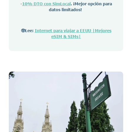
-
10% DTO con SimLocal
. ¡Mejor opción para
datos limitados!
🤓Lee:
Internet para viajar a EEUU |Mejores
eSIM & SIMs|