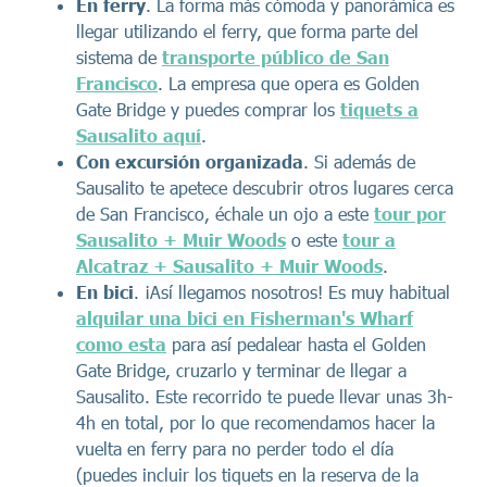
En ferry
. La forma más cómoda y panorámica es
llegar utilizando el ferry, que forma parte del
sistema de
transporte público de San
Francisco
. La empresa que opera es Golden
Gate Bridge y puedes comprar los
tiquets a
Sausalito aquí
.
Con excursión organizada
. Si además de
Sausalito te apetece descubrir otros lugares cerca
de San Francisco, échale un ojo a este
tour por
Sausalito + Muir Woods
o este
tour a
Alcatraz + Sausalito + Muir Woods
.
En bici
. ¡Así llegamos nosotros! Es muy habitual
alquilar una bici en Fisherman's Wharf
como esta
para así pedalear hasta el Golden
Gate Bridge, cruzarlo y terminar de llegar a
Sausalito. Este recorrido te puede llevar unas 3h-
4h en total, por lo que recomendamos hacer la
vuelta en ferry para no perder todo el día
(puedes incluir los tiquets en la reserva de la