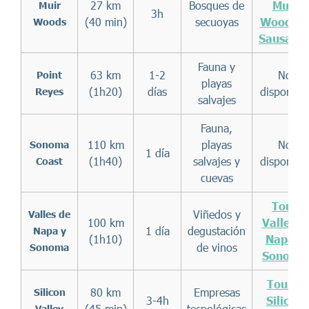
27 km
Bosques de
Muir
Muir
3h
(40 min)
secuoyas
Woods 
Woods
Sausalit
Fauna y
63 km
1-2
No
Point
playas
(1h20)
días
disponibl
Reyes
salvajes
Fauna,
110 km
playas
No
Sonoma
1 día
(1h40)
salvajes y
disponibl
Coast
cuevas
Tour
Viñedos y
Valles de
100 km
Valle de
1 día
degustación
Napa y
(1h10)
Napa y
de vinos
Sonoma
Sonoma
Tour a
80 km
Empresas
Silicon
3-4h
Silicon
(45 min)
tecnológicas
Valley