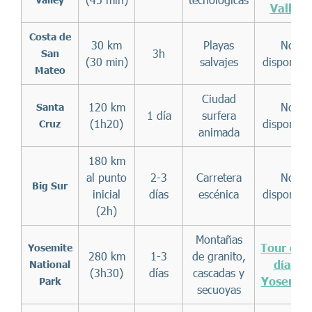
Valley
Costa de
30 km
Playas
No
3h
San
(30 min)
salvajes
disponibl
Mateo
Ciudad
120 km
No
Santa
1 día
surfera
(1h20)
disponibl
Cruz
animada
180 km
al punto
2-3
Carretera
No
Big Sur
inicial
días
escénica
disponibl
(2h)
Montañas
Tour de 
Yosemite
280 km
1-3
de granito,
día a
National
(3h30)
días
cascadas y
Yosemit
Park
secuoyas