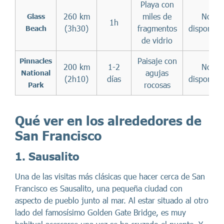
Playa con
260 km
miles de
No
Glass
1h
(3h30)
fragmentos
disponibl
Beach
de vidrio
Paisaje con
Pinnacles
200 km
1-2
No
agujas
National
(2h10)
días
disponibl
rocosas
Park
Qué ver en los alrededores de
San Francisco
1. Sausalito
Una de las visitas más clásicas que hacer cerca de San
Francisco es Sausalito, una pequeña ciudad con
aspecto de pueblo junto al mar. Al estar situado al otro
lado del famosísimo Golden Gate Bridge, es muy