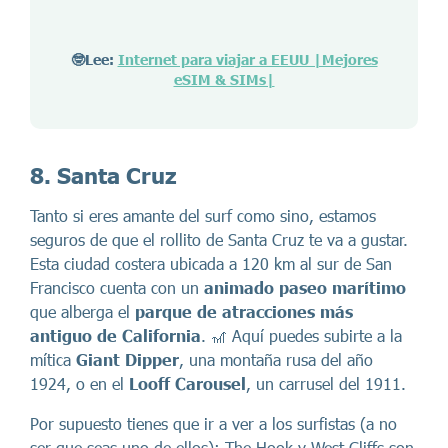
🤓Lee:
Internet para viajar a EEUU |Mejores
eSIM & SIMs|
8. Santa Cruz
Tanto si eres amante del surf como sino, estamos
seguros de que el rollito de Santa Cruz te va a gustar.
Esta ciudad costera ubicada a 120 km al sur de San
Francisco cuenta con un
animado paseo marítimo
que alberga el
parque de atracciones más
antiguo de California
. 🎢 Aquí puedes subirte a la
mítica
Giant Dipper
, una montaña rusa del año
1924, o en el
Looff Carousel
, un carrusel del 1911.
Por supuesto tienes que ir a ver a los surfistas (a no
ser que seas uno de ellos): The Hook y West Cliffs son