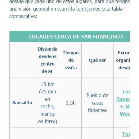
detalle que cada uno de estos lugares, para que tengas
una visión general y resumida te dejamos esta tabla
comparativa:
LUGARES CERCA DE SAN FRANCISCO
Distancia
Tiempo
Excursión
desde el
de
Qué ver
organizad
centro
visita
desde SF
de SF
15 km
(25 min
Tour
Pueblo de
en
Sausalit
1,5h
casas
Sausalito
coche,
+ Muir
flotantes
menos
Woods
en ferry)
Tour