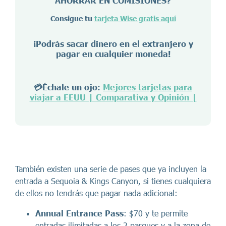
AHORRAR EN COMISIONES?
Consigue tu
tarjeta Wise gratis aquí
¡Podrás sacar dinero en el extranjero y
pagar en cualquier moneda!
💳Échale un ojo:
Mejores tarjetas para
viajar a EEUU | Comparativa y Opinión |
También existen una serie de pases que ya incluyen la
entrada a Sequoia & Kings Canyon, si tienes cualquiera
de ellos no tendrás que pagar nada adicional:
Annual Entrance Pass
: $70 y te permite
entradas ilimitadas a los 2 parques y a la zona de