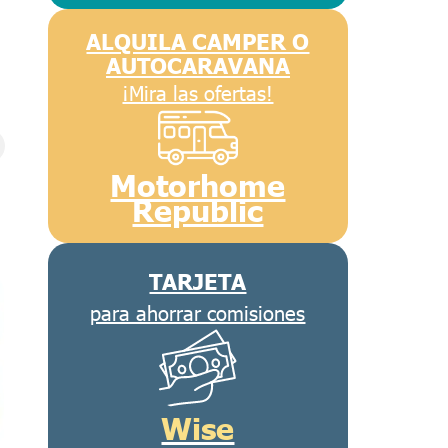
ALQUILA CAMPER O
AUTOCARAVANA
¡Mira las ofertas!
Motorhome
Republic
TARJETA
para ahorrar comisiones
Wise