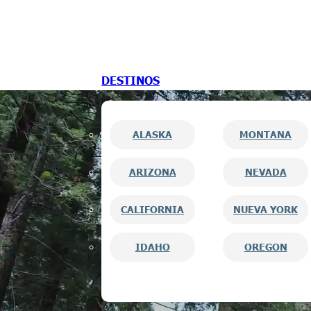
Saltar al contenido principal
Saltar al pie de página
DESTINOS
ALASKA
MONTANA
ARIZONA
NEVADA
CALIFORNIA
NUEVA YORK
IDAHO
OREGON