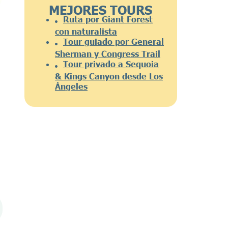
MEJORES TOURS
Ruta por Giant Forest
con naturalista
Tour guiado por General
Sherman y Congress Trail
Tour privado a Sequoia
& Kings Canyon desde Los
Ángeles