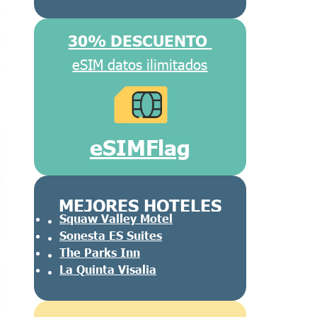
30% DESCUENTO
eSIM datos ilimitados
eSIMFlag
MEJORES HOTELES
Squaw Valley Motel
Sonesta ES Suites
The Parks Inn
La Quinta Visalia