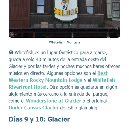
Whitefish, Montana
🏨 Whitefish es un lugar fantástico para alojarse,
queda a solo 40 minutos de la entrada oeste del
Glacier y por las tardes y noches muchos bares ofrecen
música en directo. Algunas opciones son el
Best
Western Rocky Mountain Lodge
y el
Whitefish
Riverfront Hotel
. Otra opción es quedarte en algún
alojamiento más cercano a la entrada del parque,
como el
Wonderstone at Glacier
o el original
Under Canvas Glacier
de estilo glamping.
Días 9 y 10: Glacier