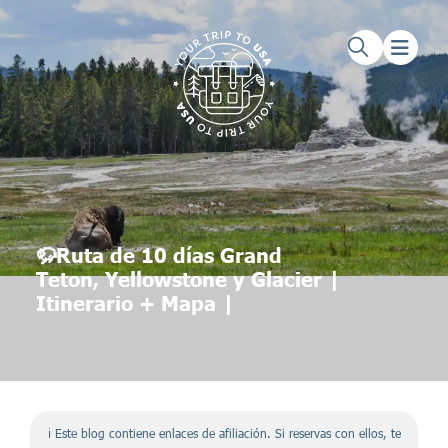
Saltar al contenido principal
Saltar al pie de página
🦬Ruta de 10 días Grand
Teton, Yellowstone y Glacier |
Itinerario + Mapa |
ℹ️ Este blog contiene enlaces de afiliación. Si reservas con ellos, te