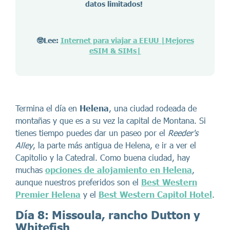
datos limitados!
🤓Lee:
Internet para viajar a EEUU |Mejores
eSIM & SIMs|
Termina el día en
Helena
, una ciudad rodeada de
montañas y que es a su vez la capital de Montana. Si
tienes tiempo puedes dar un paseo por el
Reeder's
Alley
, la parte más antigua de Helena, e ir a ver el
Capitolio y la Catedral. Como buena ciudad, hay
muchas
opciones de alojamiento en Helena
,
aunque nuestros preferidos son el
Best Western
Premier Helena
y el
Best Western Capitol Hotel
.
Día 8: Missoula, rancho Dutton y
Whitefish