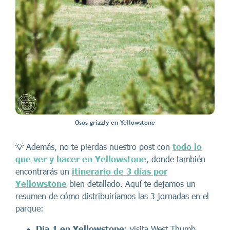
Osos grizzly en Yellowstone
💡 Además, no te pierdas nuestro post con
todo lo
que ver y hacer en Yellowstone
, donde también
encontrarás un
itinerario de 3 días por
Yellowstone
bien detallado. Aquí te dejamos un
resumen de cómo distribuiríamos las 3 jornadas en el
parque:
Día 1 en Yellowstone
: visita West Thumb