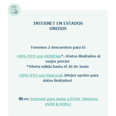
INTERNET EN ESTADOS
UNIDOS
Tenemos 2 descuentos para ti:
-
30% DTO con eSIMFlag
*. ¡Datos ilimitados al
mejor precio!
*Oferta válida hasta el 30 de Junio
-
10% DTO con SimLocal
. ¡Mejor opción para
datos limitados!
🤓Lee:
Internet para viajar a EEUU |Mejores
eSIM & SIMs|